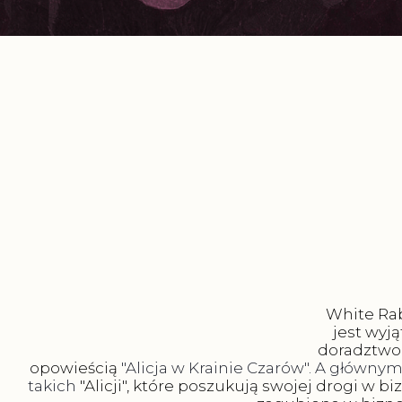
White Ra
jest wyj
doradztwo 
opowieścią
"Alicja w Krainie Czarów". A głównym 
takich
"Alicji", które poszukują swojej drogi w b