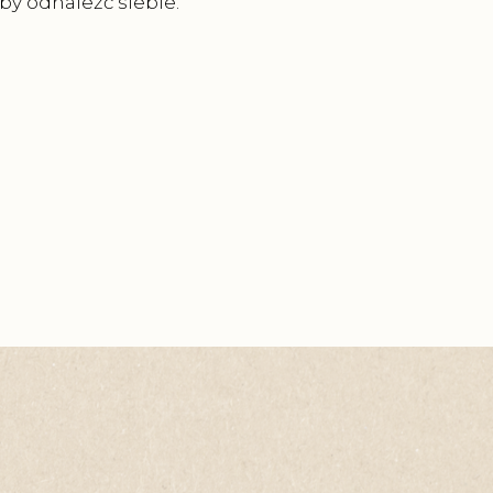
by odnaleźć siebie.