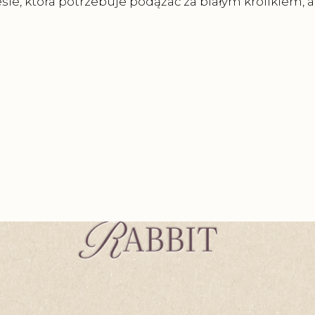
ie, która potrzebuje podążać za białym królikiem, a